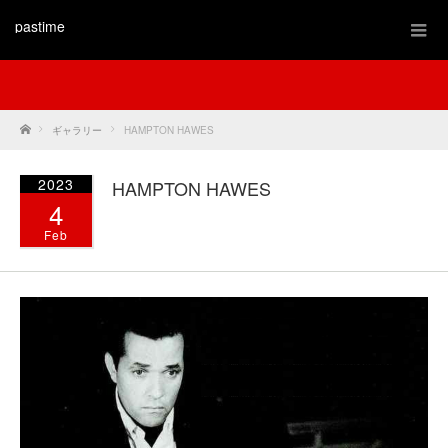
pastime
Home
ギャラリー
HAMPTON HAWES
2023
HAMPTON HAWES
4
Feb